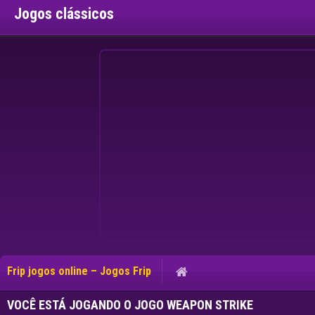
Jogos clássicos
Frip jogos online – Jogos Frip
VOCÊ ESTÁ JOGANDO O JOGO WEAPON STRIKE