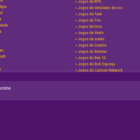
te
Jogos de RPG
égia
Jogos de simulador de voo
ol
Jogos de Tank
a
Jogos de Tiro
idade
Jogos de tiros
a
Jogos de Vestir
Jogos de zumbi
Jogos de Zumbis
as
Jogos do Batman
raft
Jogos do Ben 10
Jogos do Bob Esponja
s
Jogos do Cartoon Network
 online