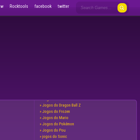
ow
Rocktools
facebook
twitter
Jogos do Dragon Ball Z
Jogos do Frozen
Jogos do Mario
Jogos do Pokémon
Jogos do Pou
jogos do Sonic