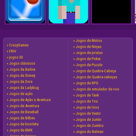
Jogos de Motos
CrazyGames
Jogos de Ninjas
FRIV
Jogos de piratas
jogos 3D
Jogos de Poker
Jogos clássicos
Jogos de Puzzle
Jogos da Barbie
Jogos de Quebra-Cabeça
Jogos da Disney
Jogos de Quebra-cabeças
Jogos da Dora
Jogos de RPG
Jogos da Ladybug
Jogos de simulador de voo
Jogos de ação
Jogos de Tank
Jogos de Ação e Aventura
Jogos de Tiro
Jogos de Aventura
Jogos de tiros
Jogos de Baseball
Jogos de Vestir
Jogos de Bêbes
Jogos de zumbi
Jogos de bicicleta
Jogos de Zumbis
Jogos de BMX
Jogos do Batman