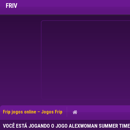
FRIV
Frip jogos online – Jogos Frip
VOCÊ ESTÁ JOGANDO O JOGO ALEXWOMAN SUMMER TIME