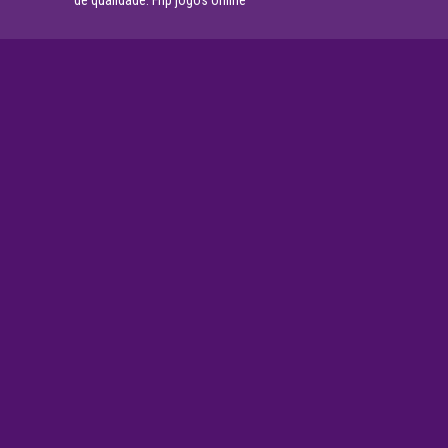
de qualidade. Frip jogos online