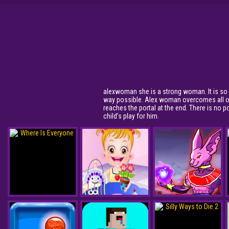
alexwoman she is a strong woman. It is so s
way possible. Alex woman overcomes all ob
reaches the portal at the end. There is no 
child’s play for him.