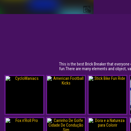
This is the best Brick Breaker that everyone 
fun.There are many elements and object, va