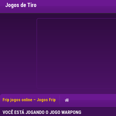
Jogos de Tiro
Frip jogos online – Jogos Frip
VOCÊ ESTÁ JOGANDO O JOGO WARPONG