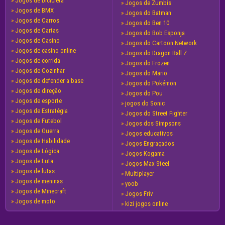
Jogos de bicicleta
Jogos de Zumbis
Jogos de BMX
Jogos do Batman
Jogos de Carros
Jogos do Ben 10
Jogos de Cartas
Jogos do Bob Esponja
Jogos de Casino
Jogos do Cartoon Network
Jogos de casino online
Jogos do Dragon Ball Z
Jogos de corrida
Jogos do Frozen
Jogos de Cozinhar
Jogos do Mario
Jogos de defender a base
Jogos do Pokémon
Jogos de direção
Jogos do Pou
Jogos de esporte
jogos do Sonic
Jogos de Estratégia
Jogos do Street Fighter
Jogos de Futebol
Jogos dos Simpsons
Jogos de Guerra
Jogos educativos
Jogos de Habilidade
Jogos Engraçados
Jogos de Lógica
Jogos Kogama
Jogos de Luta
Jogos Max Steel
Jogos de lutas
Multiplayer
Jogos de meninas
yoob
Jogos de Minecraft
Jogos Friv
Jogos de moto
kizi jogos online