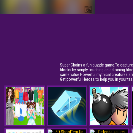
Super Chains a fun puzzle game.To capture 
blocks by simply touching an adjoining block
same value.Powerful mythical creatures ar
Get powerful Heroes to help you in your t