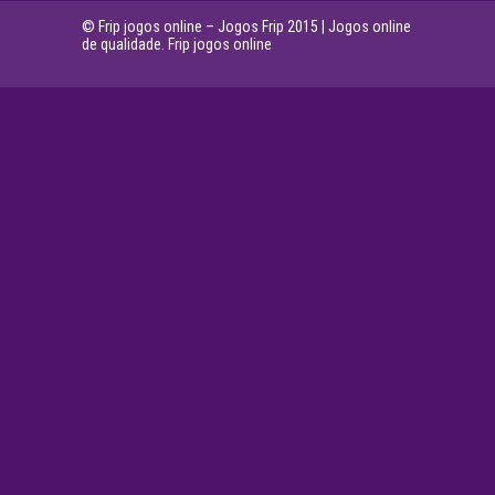
© Frip jogos online – Jogos Frip 2015 | Jogos online
de qualidade. Frip jogos online