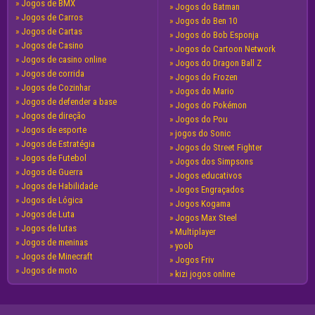
Jogos de BMX
Jogos do Batman
Jogos de Carros
Jogos do Ben 10
Jogos de Cartas
Jogos do Bob Esponja
Jogos de Casino
Jogos do Cartoon Network
Jogos de casino online
Jogos do Dragon Ball Z
Jogos de corrida
Jogos do Frozen
Jogos de Cozinhar
Jogos do Mario
Jogos de defender a base
Jogos do Pokémon
Jogos de direção
Jogos do Pou
Jogos de esporte
jogos do Sonic
Jogos de Estratégia
Jogos do Street Fighter
Jogos de Futebol
Jogos dos Simpsons
Jogos de Guerra
Jogos educativos
Jogos de Habilidade
Jogos Engraçados
Jogos de Lógica
Jogos Kogama
Jogos de Luta
Jogos Max Steel
Jogos de lutas
Multiplayer
Jogos de meninas
yoob
Jogos de Minecraft
Jogos Friv
Jogos de moto
kizi jogos online