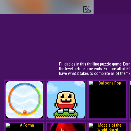
Fill circles in this thrilling puzzle game. Ear
the level before time ends. Explore all of 6
have what it takes to complete all of them?