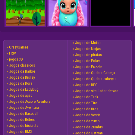
Jogos de Motos
CrazyGames
Jogos de Ninjas
FRIV
Jogos de piratas
jogos 3D
Jogos de Poker
Jogos clássicos
Jogos de Puzzle
Jogos da Barbie
Jogos de Quebra-Cabeça
Jogos da Disney
Jogos de Quebra-cabeças
Jogos da Dora
Jogos de RPG
Jogos da Ladybug
Jogos de simulador de voo
Jogos de ação
Jogos de Tank
Jogos de Ação e Aventura
Jogos de Tiro
Jogos de Aventura
Jogos de tiros
Jogos de Baseball
Jogos de Vestir
Jogos de Bêbes
Jogos de zumbi
Jogos de bicicleta
Jogos de Zumbis
Jogos de BMX
Jogos do Batman