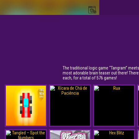
The traditional logic game “Tangram” meets t
most adorable brain teaser out there! There 
each, for a total of 576 games!