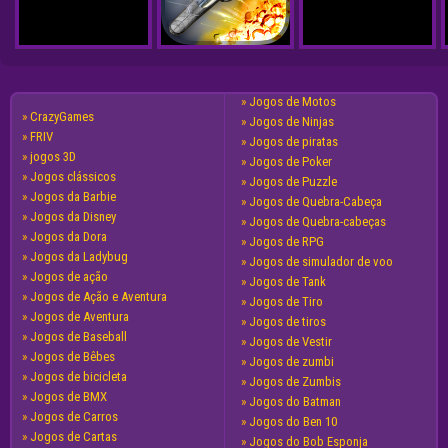
Jogos de Motos
CrazyGames
Jogos de Ninjas
FRIV
Jogos de piratas
jogos 3D
Jogos de Poker
Jogos clássicos
Jogos de Puzzle
Jogos da Barbie
Jogos de Quebra-Cabeça
Jogos da Disney
Jogos de Quebra-cabeças
Jogos da Dora
Jogos de RPG
Jogos da Ladybug
Jogos de simulador de voo
Jogos de ação
Jogos de Tank
Jogos de Ação e Aventura
Jogos de Tiro
Jogos de Aventura
Jogos de tiros
Jogos de Baseball
Jogos de Vestir
Jogos de Bêbes
Jogos de zumbi
Jogos de bicicleta
Jogos de Zumbis
Jogos de BMX
Jogos do Batman
Jogos de Carros
Jogos do Ben 10
Jogos de Cartas
Jogos do Bob Esponja