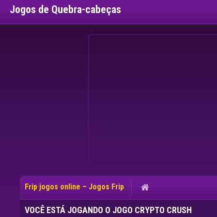
Jogos de Quebra-cabeças
Frip jogos online – Jogos Frip
VOCÊ ESTÁ JOGANDO O JOGO CRYPTO CRUSH