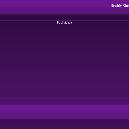
Reality Sh
Publicidade