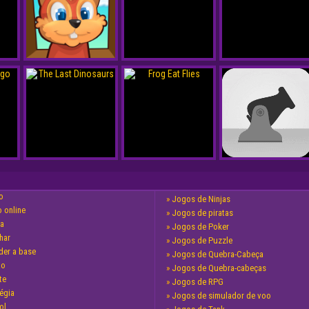
o
Jogos de Ninjas
 online
Jogos de piratas
a
Jogos de Poker
har
Jogos de Puzzle
der a base
Jogos de Quebra-Cabeça
ão
Jogos de Quebra-cabeças
te
Jogos de RPG
égia
Jogos de simulador de voo
ol