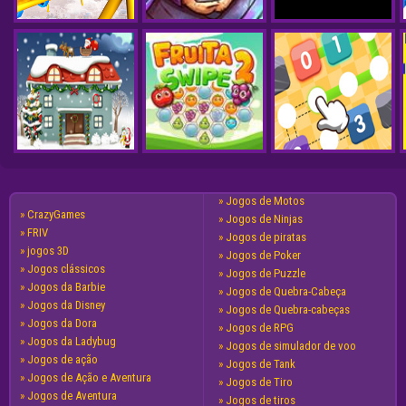
Jogos de Motos
CrazyGames
Jogos de Ninjas
FRIV
Jogos de piratas
jogos 3D
Jogos de Poker
Jogos clássicos
Jogos de Puzzle
Jogos da Barbie
Jogos de Quebra-Cabeça
Jogos da Disney
Jogos de Quebra-cabeças
Jogos da Dora
Jogos de RPG
Jogos da Ladybug
Jogos de simulador de voo
Jogos de ação
Jogos de Tank
Jogos de Ação e Aventura
Jogos de Tiro
Jogos de Aventura
Jogos de tiros