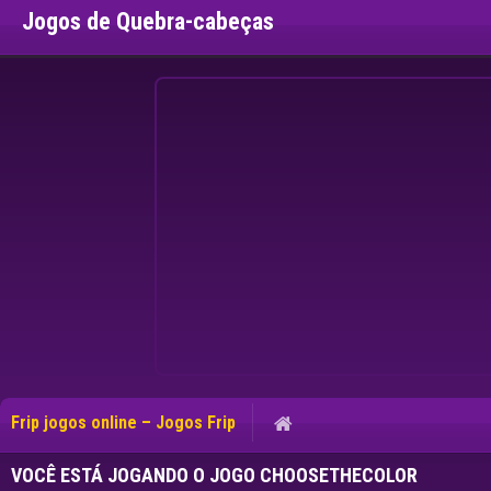
Jogos de Quebra-cabeças
Frip jogos online – Jogos Frip
VOCÊ ESTÁ JOGANDO O JOGO CHOOSETHECOLOR