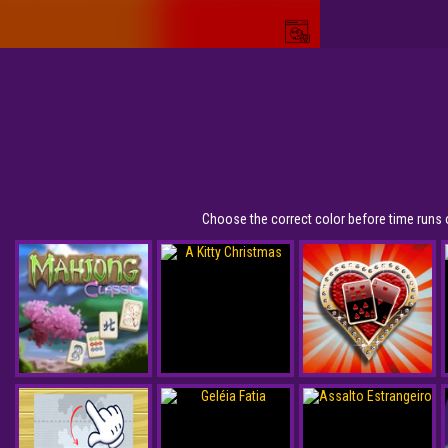
Choose the correct color before time runs 