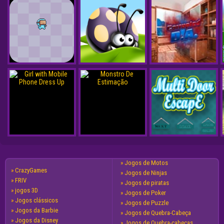
Jogos de Motos
CrazyGames
Jogos de Ninjas
FRIV
Jogos de piratas
jogos 3D
Jogos de Poker
Jogos clássicos
Jogos de Puzzle
Jogos da Barbie
Jogos de Quebra-Cabeça
Jogos da Disney
Jogos de Quebra-cabeças