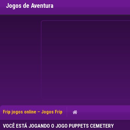
Jogos de Aventura
Frip jogos online – Jogos Frip
VOCÊ ESTÁ JOGANDO O JOGO PUPPETS CEMETERY