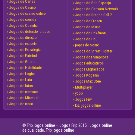
Jogos de Cartas
Jogos do Bob Esponja
Jogos de Casino
Jogos do Cartoon Network
Jogos de casino online
Jogos do Dragon Ball Z
Jogos de corrida
Jogos do Frozen
Jogos de Cozinhar
Jogos do Mario
Jogos de defender a base
Jogos do Pokémon
Jogos de direção
Jogos do Pou
Jogos de esporte
jogos do Sonic
Jogos de Estratégia
Jogos do Street Fighter
Jogos de Futebol
Jogos dos Simpsons
Jogos de Guerra
Jogos educativos
Jogos de Habilidade
Jogos Engraçados
Jogos de Lógica
Jogos Kogama
Jogos de Luta
Jogos Max Steel
Jogos de lutas
Multiplayer
Jogos de meninas
yoob
Jogos de Minecraft
Jogos Friv
Jogos de moto
kizi jogos online
© Frip jogos online – Jogos Frip 2015 | Jogos online
de qualidade. Frip jogos online