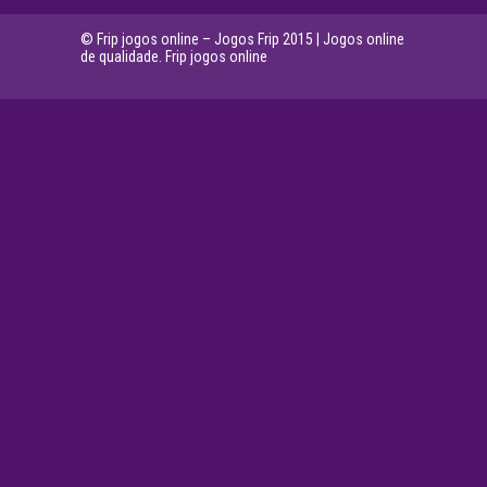
© Frip jogos online – Jogos Frip 2015 | Jogos online
de qualidade. Frip jogos online