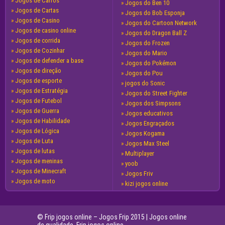
Jogos de Carros
Jogos do Ben 10
Jogos de Cartas
Jogos do Bob Esponja
Jogos de Casino
Jogos do Cartoon Network
Jogos de casino online
Jogos do Dragon Ball Z
Jogos de corrida
Jogos do Frozen
Jogos de Cozinhar
Jogos do Mario
Jogos de defender a base
Jogos do Pokémon
Jogos de direção
Jogos do Pou
Jogos de esporte
jogos do Sonic
Jogos de Estratégia
Jogos do Street Fighter
Jogos de Futebol
Jogos dos Simpsons
Jogos de Guerra
Jogos educativos
Jogos de Habilidade
Jogos Engraçados
Jogos de Lógica
Jogos Kogama
Jogos de Luta
Jogos Max Steel
Jogos de lutas
Multiplayer
Jogos de meninas
yoob
Jogos de Minecraft
Jogos Friv
Jogos de moto
kizi jogos online
© Frip jogos online – Jogos Frip 2015 | Jogos online