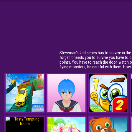
Steveman’s 2nd series has to survive in the l
forget it needs you to survive you have to 
points. You have to reach the door, watch ou
flying monsters, be careful with them. Ho