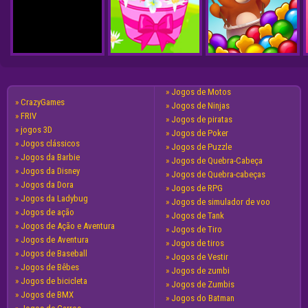
Jogos de Motos
CrazyGames
Jogos de Ninjas
FRIV
Jogos de piratas
jogos 3D
Jogos de Poker
Jogos clássicos
Jogos de Puzzle
Jogos da Barbie
Jogos de Quebra-Cabeça
Jogos da Disney
Jogos de Quebra-cabeças
Jogos da Dora
Jogos de RPG
Jogos da Ladybug
Jogos de simulador de voo
Jogos de ação
Jogos de Tank
Jogos de Ação e Aventura
Jogos de Tiro
Jogos de Aventura
Jogos de tiros
Jogos de Baseball
Jogos de Vestir
Jogos de Bêbes
Jogos de zumbi
Jogos de bicicleta
Jogos de Zumbis
Jogos de BMX
Jogos do Batman