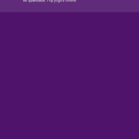
de qualidade. Frip jogos online