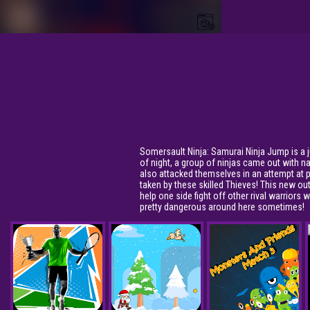
Somersault Ninja: Samurai Ninja Jump is a j
of night, a group of ninjas came out with 
also attacked themselves in an attempt at 
taken by these skilled Thieves! This new out
help one side fight off other rival warriors wh
pretty dangerous around here sometimes!