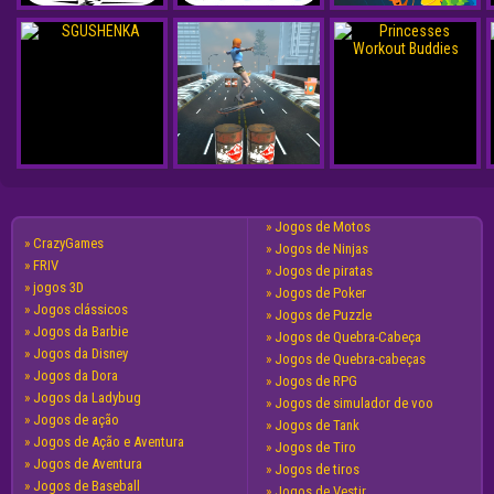
Jogos de Motos
CrazyGames
Jogos de Ninjas
FRIV
Jogos de piratas
jogos 3D
Jogos de Poker
Jogos clássicos
Jogos de Puzzle
Jogos da Barbie
Jogos de Quebra-Cabeça
Jogos da Disney
Jogos de Quebra-cabeças
Jogos da Dora
Jogos de RPG
Jogos da Ladybug
Jogos de simulador de voo
Jogos de ação
Jogos de Tank
Jogos de Ação e Aventura
Jogos de Tiro
Jogos de Aventura
Jogos de tiros
Jogos de Baseball
Jogos de Vestir