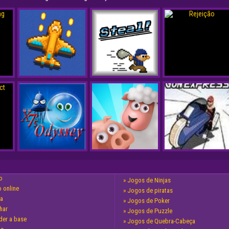
o
Jogos de Ninjas
 online
Jogos de piratas
a
Jogos de Poker
har
Jogos de Puzzle
der a base
Jogos de Quebra-Cabeça