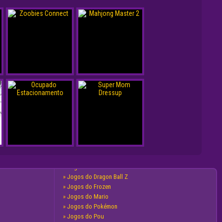
Jogos do Dragon Ball Z
Jogos do Frozen
Jogos do Mario
Jogos do Pokémon
Jogos do Pou