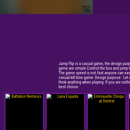
Jump Flip is a casual game, the design purpo
game are simple.Control the box and jump to
The game speed is not fast anyone can easy
casual kill time game. Design purpose : Le
think anything when playing. If you are noth
best choice.