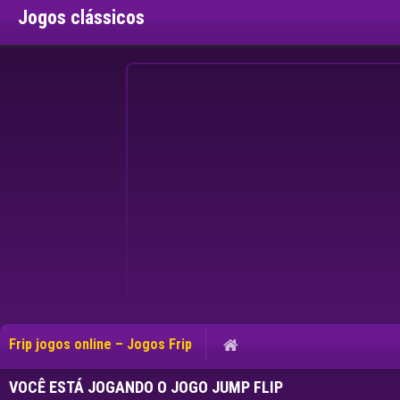
Jogos clássicos
Frip jogos online – Jogos Frip
VOCÊ ESTÁ JOGANDO O JOGO JUMP FLIP