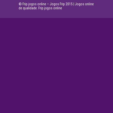
© Frip jogos online – Jogos Frip 2015 | Jogos online
de qualidade. Frip jogos online