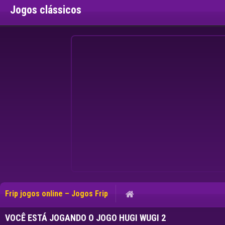
Jogos clássicos
Frip jogos online – Jogos Frip
VOCÊ ESTÁ JOGANDO O JOGO HUGI WUGI 2