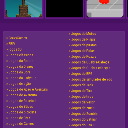
Jogos de Motos
CrazyGames
Jogos de Ninjas
FRIV
Jogos de piratas
jogos 3D
Jogos de Poker
Jogos clássicos
Jogos de Puzzle
Jogos da Barbie
Jogos de Quebra-Cabeça
Jogos da Disney
Jogos de Quebra-cabeças
Jogos da Dora
Jogos de RPG
Jogos da Ladybug
Jogos de simulador de voo
Jogos de ação
Jogos de Tank
Jogos de Ação e Aventura
Jogos de Tiro
Jogos de Aventura
Jogos de tiros
Jogos de Baseball
Jogos de Vestir
Jogos de Bêbes
Jogos de zumbi
Jogos de bicicleta
Jogos de Zumbis
Jogos de BMX
Jogos do Batman
Jogos de Carros
Jogos do Ben 10