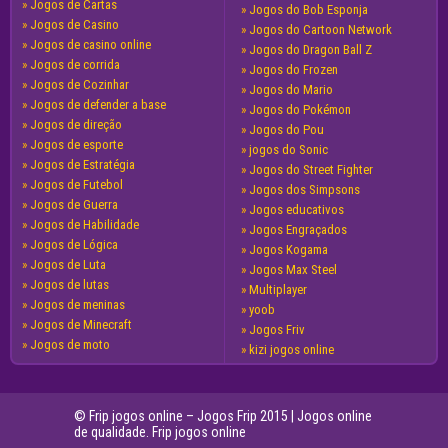
Jogos de Cartas
Jogos do Bob Esponja
Jogos de Casino
Jogos do Cartoon Network
Jogos de casino online
Jogos do Dragon Ball Z
Jogos de corrida
Jogos do Frozen
Jogos de Cozinhar
Jogos do Mario
Jogos de defender a base
Jogos do Pokémon
Jogos de direção
Jogos do Pou
Jogos de esporte
jogos do Sonic
Jogos de Estratégia
Jogos do Street Fighter
Jogos de Futebol
Jogos dos Simpsons
Jogos de Guerra
Jogos educativos
Jogos de Habilidade
Jogos Engraçados
Jogos de Lógica
Jogos Kogama
Jogos de Luta
Jogos Max Steel
Jogos de lutas
Multiplayer
Jogos de meninas
yoob
Jogos de Minecraft
Jogos Friv
Jogos de moto
kizi jogos online
© Frip jogos online – Jogos Frip 2015 | Jogos online
de qualidade. Frip jogos online