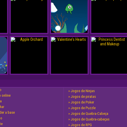
o
Jogos de Ninjas
 online
Jogos de piratas
a
Jogos de Poker
har
Jogos de Puzzle
der a base
Jogos de Quebra-Cabeça
ão
Jogos de Quebra-cabeças
te
Jogos de RPG