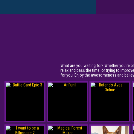
What are you waiting for? Whether you’re p
relax and pass the time, or trying to improve 
for you. Enjoy the awesomeness and believe