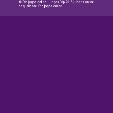
© Frip jogos online – Jogos Frip 2015 | Jogos online
de qualidade. Frip jogos online