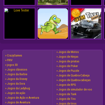
Jogos de Motos
CrazyGames
Jogos de Ninjas
FRIV
Jogos de piratas
jogos 3D
Jogos de Poker
Jogos clássicos
Jogos de Puzzle
Jogos da Barbie
Jogos de Quebra-Cabeça
Jogos da Disney
Jogos de Quebra-cabeças
Jogos da Dora
Jogos de RPG
Jogos da Ladybug
Jogos de simulador de voo
Jogos de ação
Jogos de Tank
Jogos de Ação e Aventura
Jogos de Tiro
Jogos de Aventura
Jogos de tiros