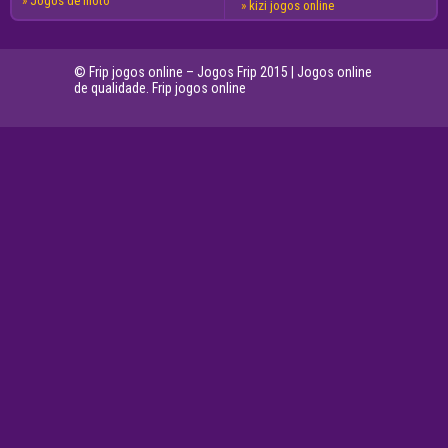
Jogos de moto
kizi jogos online
© Frip jogos online – Jogos Frip 2015 | Jogos online
de qualidade. Frip jogos online