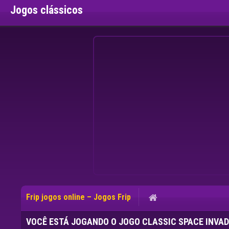
Jogos clássicos
Frip jogos online – Jogos Frip
VOCÊ ESTÁ JOGANDO O JOGO CLASSIC SPACE INVA