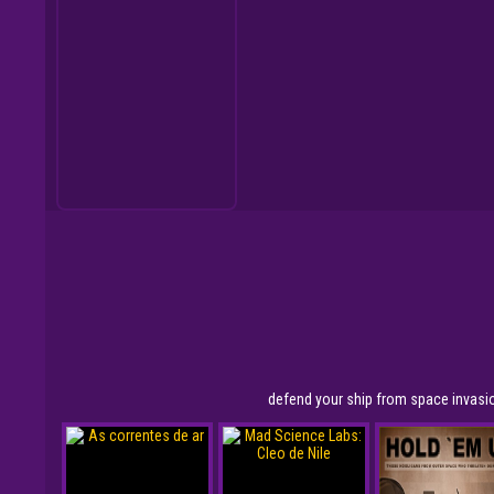
defend your ship from space invasi