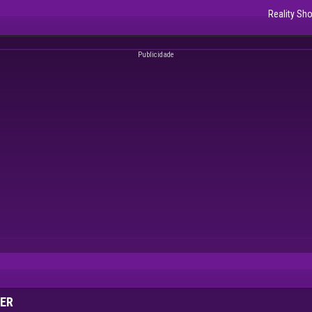
Reality Sh
Publicidade
DER