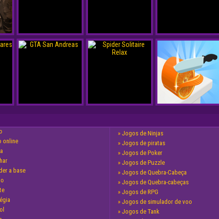
o
Jogos de Ninjas
 online
Jogos de piratas
a
Jogos de Poker
har
Jogos de Puzzle
der a base
Jogos de Quebra-Cabeça
ão
Jogos de Quebra-cabeças
te
Jogos de RPG
égia
Jogos de simulador de voo
ol
Jogos de Tank