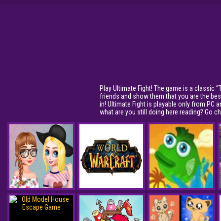
Play Ultimate Fight! The game is a classic 
friends and show them that you are the bes
in! Ultimate Fight is playable only from PC 
what are you still doing here reading? Go ch