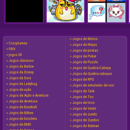
Jogos de Motos
CrazyGames
Jogos de Ninjas
FRIV
Jogos de piratas
jogos 3D
Jogos de Poker
Jogos clássicos
Jogos de Puzzle
Jogos da Barbie
Jogos de Quebra-Cabeça
Jogos da Disney
Jogos de Quebra-cabeças
Jogos da Dora
Jogos de RPG
Jogos da Ladybug
Jogos de simulador de voo
Jogos de ação
Jogos de Tank
Jogos de Ação e Aventura
Jogos de Tiro
Jogos de Aventura
Jogos de tiros
Jogos de Baseball
Jogos de Vestir
Jogos de Bêbes
Jogos de zumbi
Jogos de bicicleta
Jogos de Zumbis
Jogos de BMX
Jogos do Batman