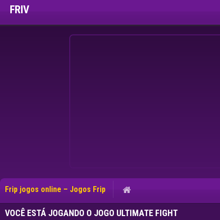
FRIV
Frip jogos online – Jogos Frip
VOCÊ ESTÁ JOGANDO O JOGO ULTIMATE FIGHT