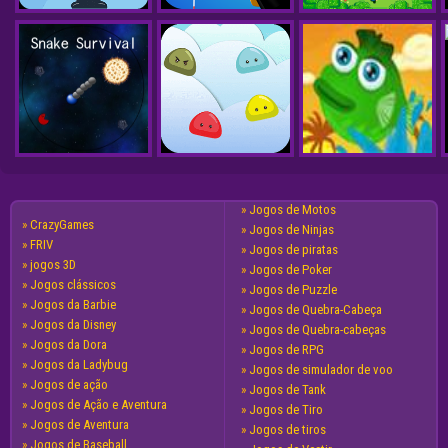
Jogos de Motos
CrazyGames
Jogos de Ninjas
FRIV
Jogos de piratas
jogos 3D
Jogos de Poker
Jogos clássicos
Jogos de Puzzle
Jogos da Barbie
Jogos de Quebra-Cabeça
Jogos da Disney
Jogos de Quebra-cabeças
Jogos da Dora
Jogos de RPG
Jogos da Ladybug
Jogos de simulador de voo
Jogos de ação
Jogos de Tank
Jogos de Ação e Aventura
Jogos de Tiro
Jogos de Aventura
Jogos de tiros
Jogos de Baseball