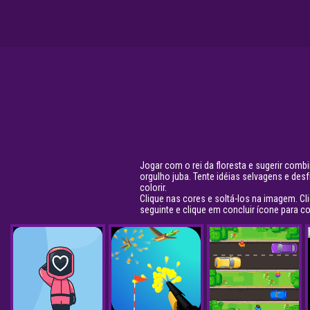
Jogar com o rei da floresta e sugerir comb
orgulho juba. Tente idéias selvagens e desf
colorir.
Clique nas cores e soltá-los na imagem. Cl
seguinte e clique em concluir ícone para c