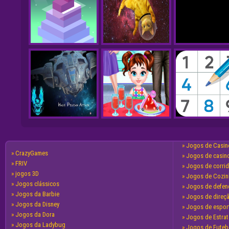
Jogos de Casin
CrazyGames
Jogos de casino
FRIV
Jogos de corrid
jogos 3D
Jogos de Cozin
Jogos clássicos
Jogos de defen
Jogos da Barbie
Jogos de direç
Jogos da Disney
Jogos de espor
Jogos da Dora
Jogos de Estrat
Jogos da Ladybug
Jogos de Futeb