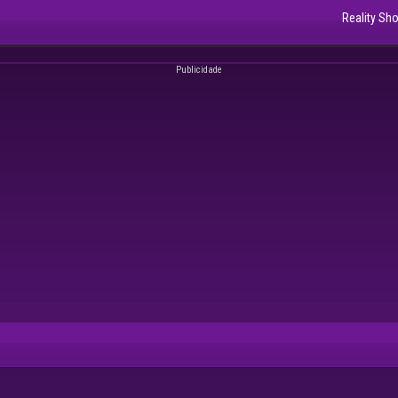
Reality Sh
Publicidade