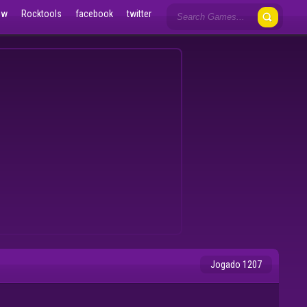
ow
Rocktools
facebook
twitter
Jogado 1207