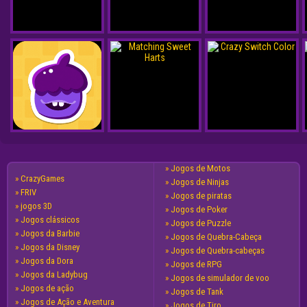
Jogos de Motos
CrazyGames
Jogos de Ninjas
FRIV
Jogos de piratas
jogos 3D
Jogos de Poker
Jogos clássicos
Jogos de Puzzle
Jogos da Barbie
Jogos de Quebra-Cabeça
Jogos da Disney
Jogos de Quebra-cabeças
Jogos da Dora
Jogos de RPG
Jogos da Ladybug
Jogos de simulador de voo
Jogos de ação
Jogos de Tank
Jogos de Ação e Aventura
Jogos de Tiro