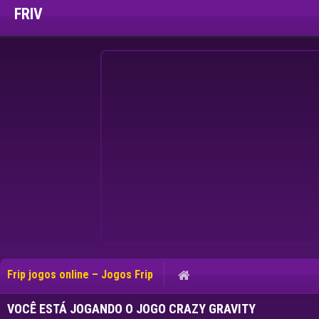
FRIV
Frip jogos online – Jogos Frip
VOCÊ ESTÁ JOGANDO O JOGO CRAZY GRAVITY