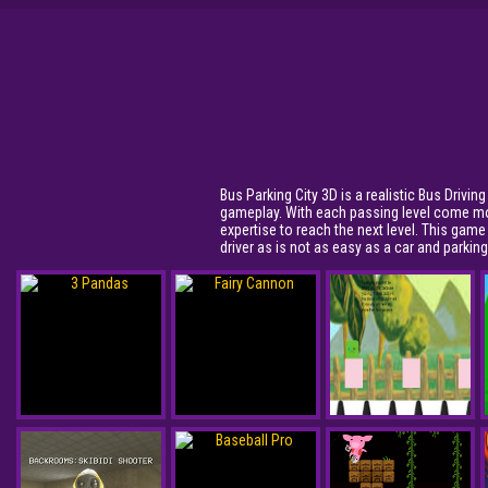
Bus Parking City 3D is a realistic Bus Driv
gameplay. With each passing level come mor
expertise to reach the next level. This game 
driver as is not as easy as a car and parking